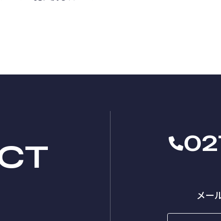
02
CT
メー